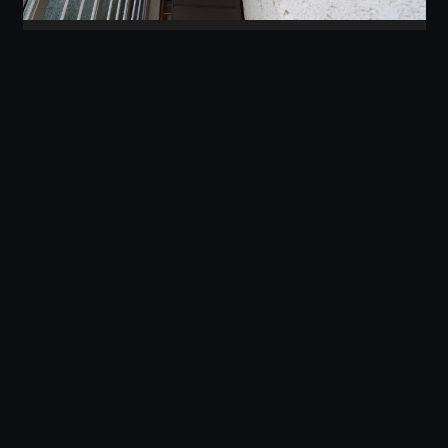
Bauprojekt Zimmerbergstrasse 3, Rüschlikon
ZH
Neubau Mehrfamilienhäuser, Egnach TG